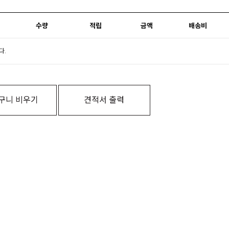
수량
적립
금액
배송비
다.
구니 비우기
견적서 출력