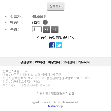
상세보기
상품가 :
45,000
원
배송비 :
(조건)
!
수량 :
+1
-1
- 상품이 품절되었습니다. -
상점정보
PC버젼
이용안내
고객센터
커뮤니티
상호명 : 계절이야기
대표 : 라문주 | 개인정보 보호 책임자 : 라문주
사업자등록번호 :129-22-57198 | 통신판매업신고번호 : 2005-1055
전화 : 010-8911-1724 | 팩스 :
주소 : 경기도 연천군 전곡읍 전곡3리
이용약관
|
개인정보처리방침
ⓒe-fourseason All rights reserved.
Make
Shop