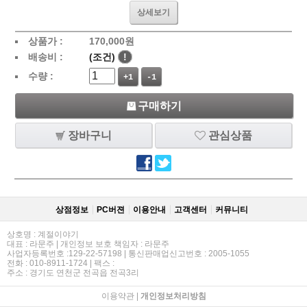
상세보기
상품가 :
170,000
원
배송비 :
(조건)
!
수량 :
+1
-1
구매하기
장바구니
관심상품
상점정보
PC버젼
이용안내
고객센터
커뮤니티
상호명 : 계절이야기
대표 : 라문주 | 개인정보 보호 책임자 : 라문주
사업자등록번호 :129-22-57198 | 통신판매업신고번호 : 2005-1055
전화 : 010-8911-1724 | 팩스 :
주소 : 경기도 연천군 전곡읍 전곡3리
이용약관
|
개인정보처리방침