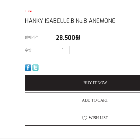
HANKY ISABELLE.B No.8 ANEMONE
28,500
원
판매가격
수량
BUY IT NOW
ADD TO CART
WISH LIST