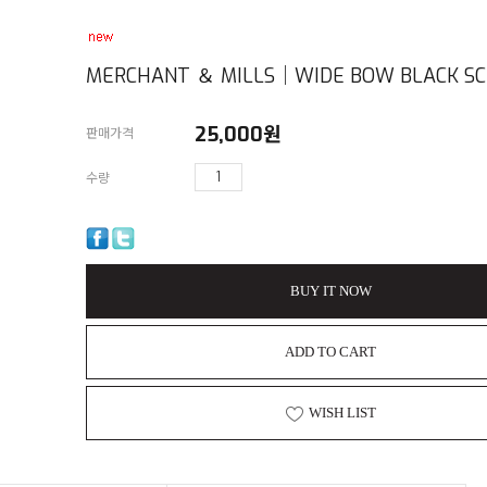
MERCHANT ＆ MILLS｜WIDE BOW BLACK SC
25,000
원
판매가격
수량
BUY IT NOW
ADD TO CART
WISH LIST