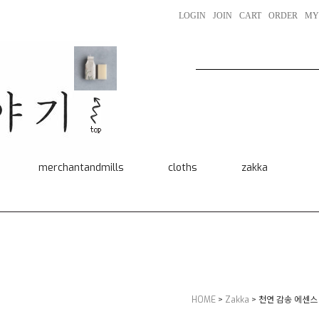
LOGIN
JOIN
CART
ORDER
MY
merchantandmills
cloths
zakka
HOME
>
Zakka
> 천연 감송 에센